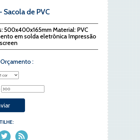
- Sacola de PVC
s: 500x400x165mm Material: PVC
nto em solda eletrônica Impressão
-screen
e Orçamento :
e
viar
ILHE: