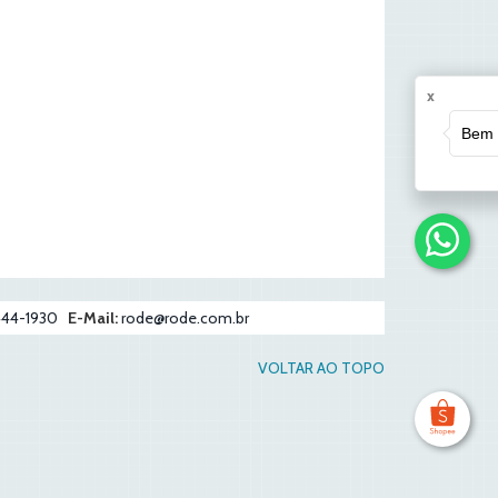
x
Bem v
7444-1930
E-Mail:
rode@rode.com.br
VOLTAR AO TOPO