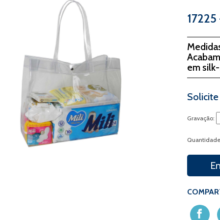
17225 
Medida
Acabame
em silk
Solicit
Gravação:
Quantidad
En
COMPART